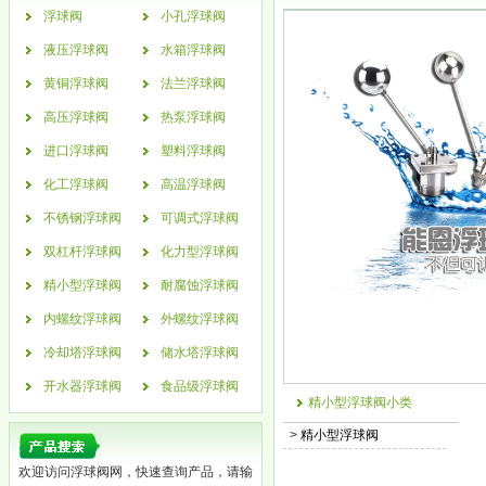
浮球阀
小孔浮球阀
液压浮球阀
水箱浮球阀
黄铜浮球阀
法兰浮球阀
高压浮球阀
热泵浮球阀
进口浮球阀
塑料浮球阀
化工浮球阀
高温浮球阀
不锈钢浮球阀
可调式浮球阀
双杠杆浮球阀
化力型浮球阀
精小型浮球阀
耐腐蚀浮球阀
内螺纹浮球阀
外螺纹浮球阀
冷却塔浮球阀
储水塔浮球阀
开水器浮球阀
食品级浮球阀
精小型浮球阀小类
>
精小型浮球阀
欢迎访问浮球阀网，快速查询产品，请输