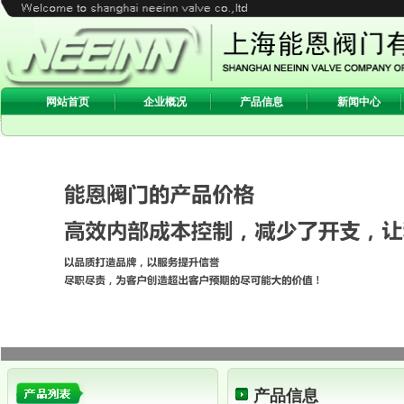
网站首页
企业概况
产品信息
新闻中心
产品信息