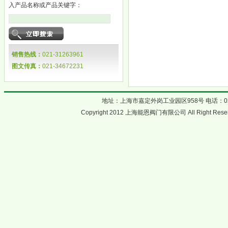
入产品名称或产品关键字：
销售热线：
021-31263961
图文传真：
021-34672231
地址：上海市嘉定外岗工业园区958号 电话：021-312
Copyright 2012 上海能恩阀门有限公司 All Right Rese