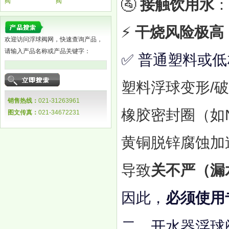
🚰
接触饮用水
：
阀
阀
⚡
干烧风险极高
欢迎访问浮球阀网，快速查询产品，
请输入产品名称或产品关键字：
✅ 普通塑料或
塑料浮球变形/
销售热线：
021-31263961
橡胶密封圈（如
图文传真：
021-34672231
黄铜脱锌腐蚀加
导致
关不严（漏
因此，
必须使用
二、开水器浮球