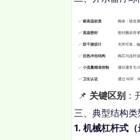
特性
✅
耐高温材质
阀体：锻造黄
✅
高温密封
密封圈采用
✅
防干烧设计
关闭可靠，
✅
抗热冲击结构
阀芯与连杆
✅
小流量精准控制
通径通常为 G
✅
卫生认证
通过 NSF、
📌
关键区别
：
三、典型结构类
1.
机械杠杆式（