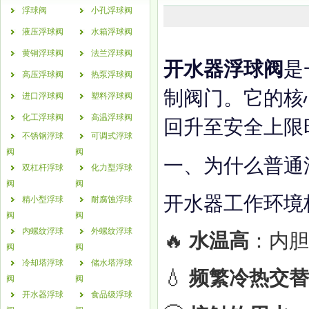
浮球阀
小孔浮球阀
液压浮球阀
水箱浮球阀
黄铜浮球阀
法兰浮球阀
开水器浮球阀
是
高压浮球阀
热泵浮球阀
制阀门。它的核
进口浮球阀
塑料浮球阀
化工浮球阀
高温浮球阀
回升至安全上限
不锈钢浮球
可调式浮球
阀
阀
一、为什么普通
双杠杆浮球
化力型浮球
阀
阀
开水器工作环境
精小型浮球
耐腐蚀浮球
阀
阀
内螺纹浮球
外螺纹浮球
🔥
水温高
：内胆
阀
阀
冷却塔浮球
储水塔浮球
💧
频繁冷热交替
阀
阀
开水器浮球
食品级浮球