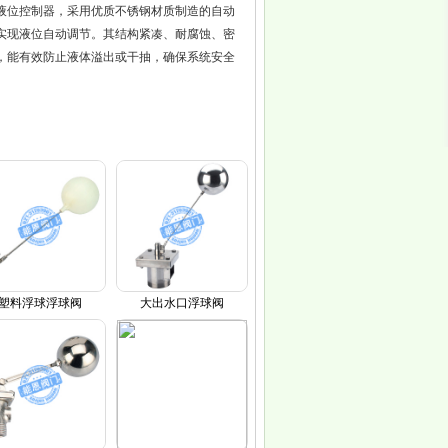
液位控制器，采用优质不锈钢材质制造的自动
实现液位自动调节。其结构紧凑、耐腐蚀、密
，能有效防止液体溢出或干抽，确保系统安全
塑料浮球浮球阀
大出水口浮球阀