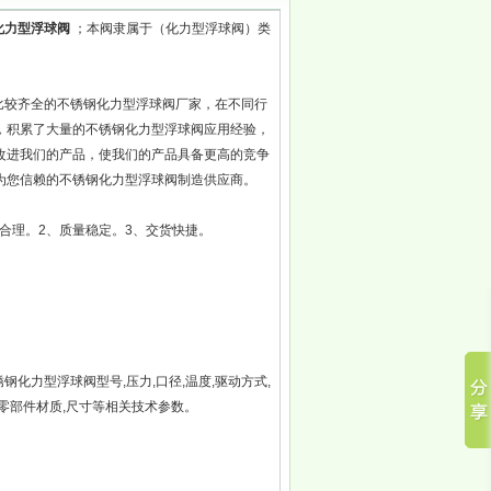
化力型浮球阀
；本阀隶属于（化力型浮球阀）类
比较齐全的不锈钢化力型浮球阀厂家，在不同行
，积累了大量的不锈钢化力型浮球阀应用经验，
改进我们的产品，使我们的产品具备更高的竞争
为您信赖的不锈钢化力型浮球阀制造供应商。
合理。2、质量稳定。3、交货快捷。
务
：
提供全套工程阀门解
阀门售前、售中、售后专
钢化力型浮球阀型号,压力,口径,温度,驱动方式,
零部件材质,尺寸等相关技术参数。