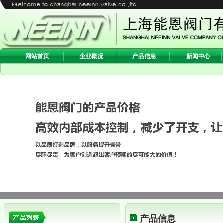
网站首页
企业概况
产品信息
新闻中心
产品信息