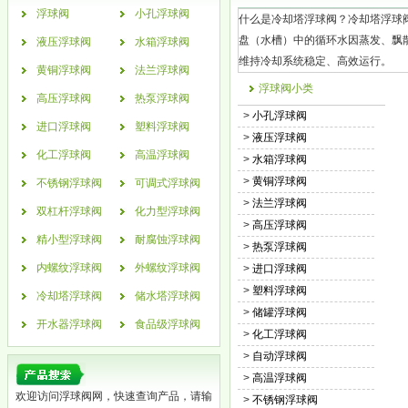
浮球阀
小孔浮球阀
什么是冷却塔浮球阀？冷却塔浮球
盘（水槽）中的循环水因蒸发、飘
液压浮球阀
水箱浮球阀
维持冷却系统稳定、高效运行。
黄铜浮球阀
法兰浮球阀
浮球阀小类
高压浮球阀
热泵浮球阀
>
小孔浮球阀
进口浮球阀
塑料浮球阀
>
液压浮球阀
化工浮球阀
高温浮球阀
>
水箱浮球阀
>
黄铜浮球阀
不锈钢浮球阀
可调式浮球阀
>
法兰浮球阀
双杠杆浮球阀
化力型浮球阀
>
高压浮球阀
精小型浮球阀
耐腐蚀浮球阀
>
热泵浮球阀
内螺纹浮球阀
外螺纹浮球阀
>
进口浮球阀
>
塑料浮球阀
冷却塔浮球阀
储水塔浮球阀
>
储罐浮球阀
开水器浮球阀
食品级浮球阀
>
化工浮球阀
>
自动浮球阀
>
高温浮球阀
欢迎访问浮球阀网，快速查询产品，请输
>
不锈钢浮球阀