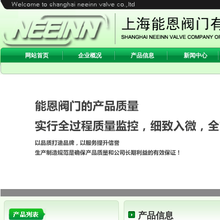
网站首页
企业概况
产品信息
新闻中心
产品信息