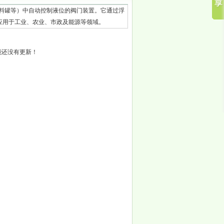
料罐等）中自动控制液位的阀门装置。它通过浮
应用于工业、农业、市政及能源等领域。
能还没有更新！