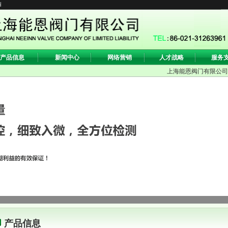
产品信息
新闻中心
网络营销
人才战略
服务
上海能恩阀门有限公司
产品信息