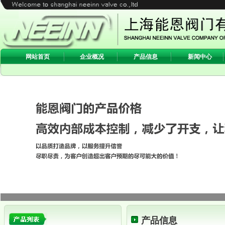
网站首页
企业概况
产品信息
新闻中心
产品信息