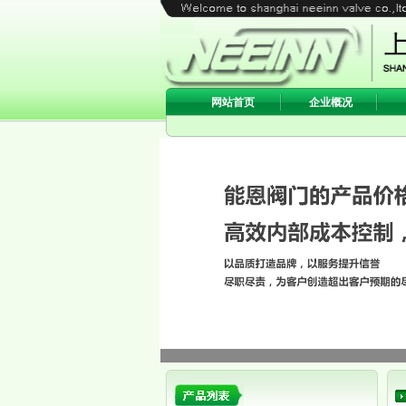
网站首页
企业概况