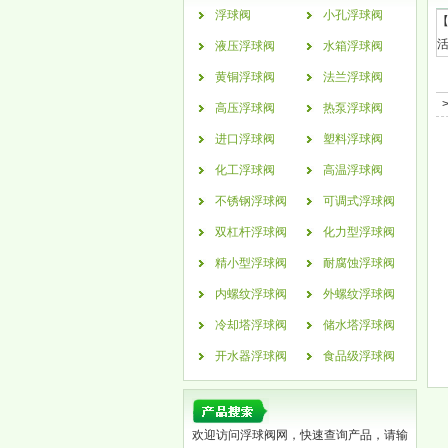
浮球阀
小孔浮球阀
液压浮球阀
水箱浮球阀
黄铜浮球阀
法兰浮球阀
高压浮球阀
热泵浮球阀
进口浮球阀
塑料浮球阀
化工浮球阀
高温浮球阀
不锈钢浮球阀
可调式浮球阀
双杠杆浮球阀
化力型浮球阀
精小型浮球阀
耐腐蚀浮球阀
内螺纹浮球阀
外螺纹浮球阀
冷却塔浮球阀
储水塔浮球阀
开水器浮球阀
食品级浮球阀
欢迎访问浮球阀网，快速查询产品，请输