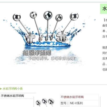
水
【
曲
单
压
能
同
应
品
也
水箱浮球阀小类
>
不锈钢水箱浮球阀
不锈钢水箱浮球阀
型号：
NE-V系列