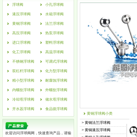
浮球阀
小孔浮球阀
液压浮球阀
水箱浮球阀
黄铜浮球阀
法兰浮球阀
高压浮球阀
热泵浮球阀
进口浮球阀
塑料浮球阀
化工浮球阀
高温浮球阀
不锈钢浮球阀
可调式浮球阀
双杠杆浮球阀
化力型浮球阀
精小型浮球阀
耐腐蚀浮球阀
内螺纹浮球阀
外螺纹浮球阀
冷却塔浮球阀
储水塔浮球阀
开水器浮球阀
食品级浮球阀
黄铜浮球阀小类
>
黄铜法兰浮球阀
>
黄铜液压浮球阀
欢迎访问浮球阀网，快速查询产品，请输