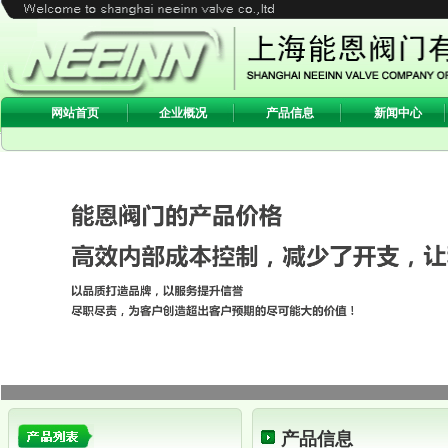
网站首页
企业概况
产品信息
新闻中心
产品信息