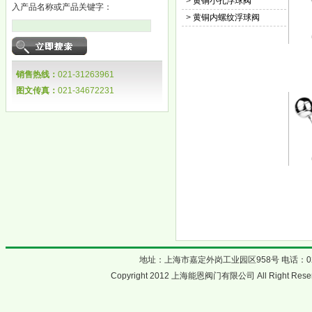
>
黄铜小孔浮球阀
入产品名称或产品关键字：
>
黄铜内螺纹浮球阀
销售热线：
021-31263961
图文传真：
021-34672231
地址：上海市嘉定外岗工业园区958号 电话：021-312
Copyright 2012 上海能恩阀门有限公司 All Right Rese